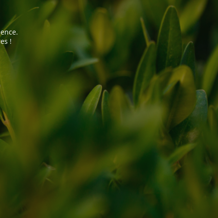
ience.
es !